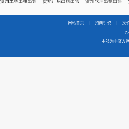
贺州土地出租出售
贺州厂房出租出售
贺州仓库出租出售
网站首页
|
招商引资
|
投
Co
本站为非官方