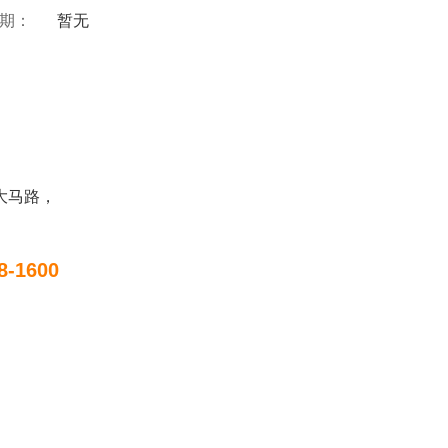
 期：
暂无
大马路，
8-1600