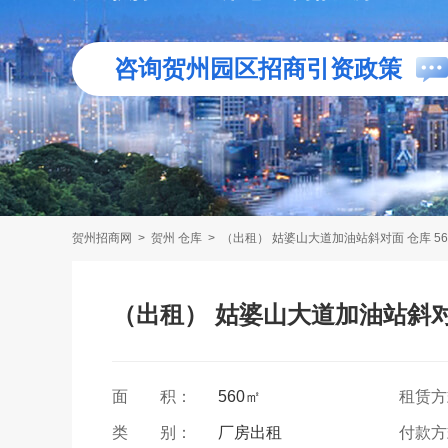
咨询贺州园区招商引资政策
贺州招商网
>
贺州 仓库
>
（出租） 姑婆山大道加油站斜对面 仓库 5
（出租） 姑婆山大道加油站斜对面
面 积：
560㎡
租赁
类 别：
厂房出租
付款