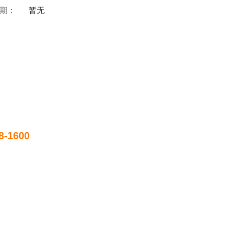
 期：
暂无
8-1600