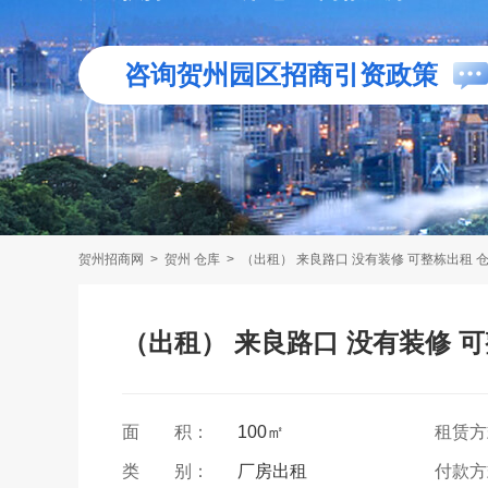
咨询贺州园区招商引资政策
贺州招商网
>
贺州 仓库
>
（出租） 来良路口 没有装修 可整栋出租 仓
（出租） 来良路口 没有装修 可
面 积：
100㎡
租赁
类 别：
厂房出租
付款